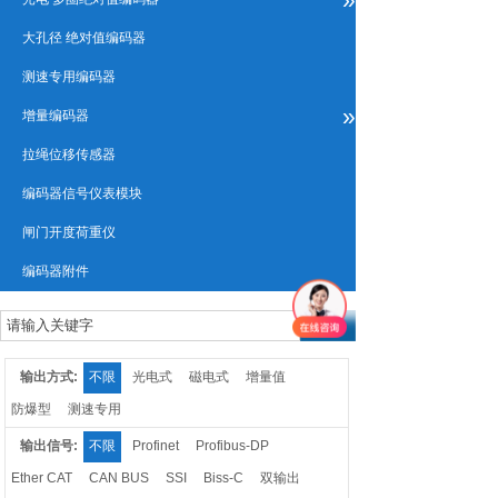
大孔径 绝对值编码器
测速专用编码器
»
增量编码器
拉绳位移传感器
编码器信号仪表模块
闸门开度荷重仪
编码器附件
输出方式:
不限
光电式
磁电式
增量值
防爆型
测速专用
输出信号:
不限
Profinet
Profibus-DP
Ether CAT
CAN BUS
SSI
Biss-C
双输出