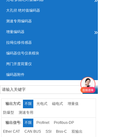
大孔径 绝对值编码器
测速专用编码器
»
增量编码器
拉绳位移传感器
编码器信号仪表模块
闸门开度荷重仪
编码器附件
输出方式:
不限
光电式
磁电式
增量值
防爆型
测速专用
输出信号:
不限
Profinet
Profibus-DP
Ether CAT
CAN BUS
SSI
Biss-C
双输出