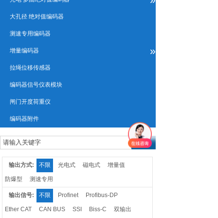
大孔径 绝对值编码器
测速专用编码器
»
增量编码器
拉绳位移传感器
编码器信号仪表模块
闸门开度荷重仪
编码器附件
输出方式:
不限
光电式
磁电式
增量值
防爆型
测速专用
输出信号:
不限
Profinet
Profibus-DP
Ether CAT
CAN BUS
SSI
Biss-C
双输出