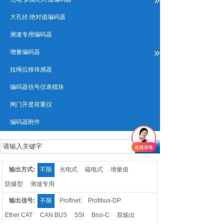
大孔径 绝对值编码器
测速专用编码器
»
增量编码器
拉绳位移传感器
编码器信号仪表模块
闸门开度荷重仪
编码器附件
输出方式:
不限
光电式
磁电式
增量值
防爆型
测速专用
输出信号:
不限
Profinet
Profibus-DP
Ether CAT
CAN BUS
SSI
Biss-C
双输出