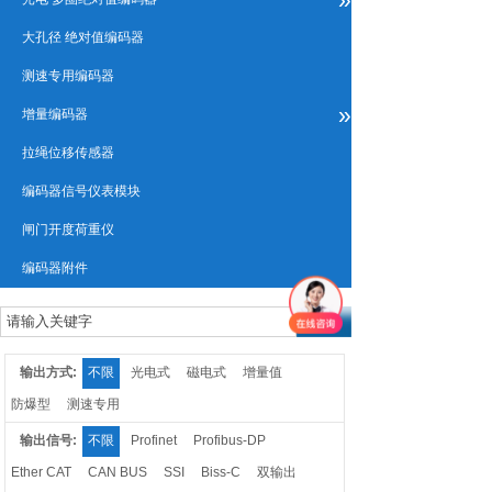
大孔径 绝对值编码器
测速专用编码器
»
增量编码器
拉绳位移传感器
编码器信号仪表模块
闸门开度荷重仪
编码器附件
输出方式:
不限
光电式
磁电式
增量值
防爆型
测速专用
输出信号:
不限
Profinet
Profibus-DP
Ether CAT
CAN BUS
SSI
Biss-C
双输出