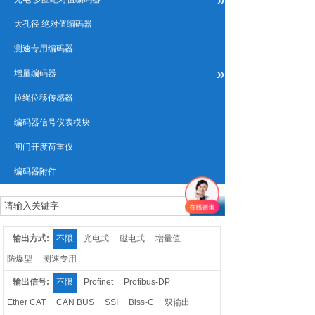
大孔径 绝对值编码器
测速专用编码器
»
增量编码器
拉绳位移传感器
编码器信号仪表模块
闸门开度荷重仪
编码器附件
输出方式:
不限
光电式
磁电式
增量值
防爆型
测速专用
输出信号:
不限
Profinet
Profibus-DP
Ether CAT
CAN BUS
SSI
Biss-C
双输出