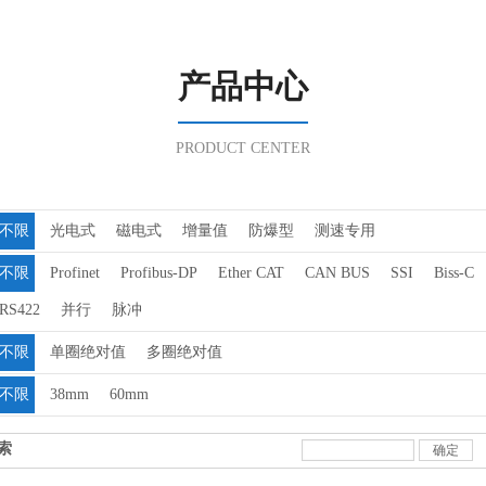
产品中心
PRODUCT CENTER
不限
光电式
磁电式
增量值
防爆型
测速专用
不限
Profinet
Profibus-DP
Ether CAT
CAN BUS
SSI
Biss-C
RS422
并行
脉冲
不限
单圈绝对值
多圈绝对值
不限
38mm
60mm
索
确定