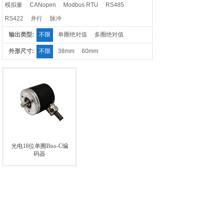
模拟量
CANopen
Modbus RTU
RS485
RS422
并行
脉冲
输出类型:
不限
单圈绝对值
多圈绝对值
外形尺寸:
不限
38mm
60mm
光电18位单圈Biss-C编
码器