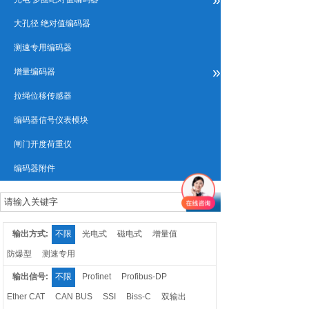
大孔径 绝对值编码器
测速专用编码器
»
增量编码器
拉绳位移传感器
编码器信号仪表模块
闸门开度荷重仪
编码器附件
输出方式:
不限
光电式
磁电式
增量值
防爆型
测速专用
输出信号:
不限
Profinet
Profibus-DP
Ether CAT
CAN BUS
SSI
Biss-C
双输出