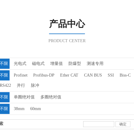
产品中心
PRODUCT CENTER
不限
光电式
磁电式
增量值
防爆型
测速专用
不限
Profinet
Profibus-DP
Ether CAT
CAN BUS
SSI
Biss-C
RS422
并行
脉冲
不限
单圈绝对值
多圈绝对值
不限
38mm
60mm
索
确定