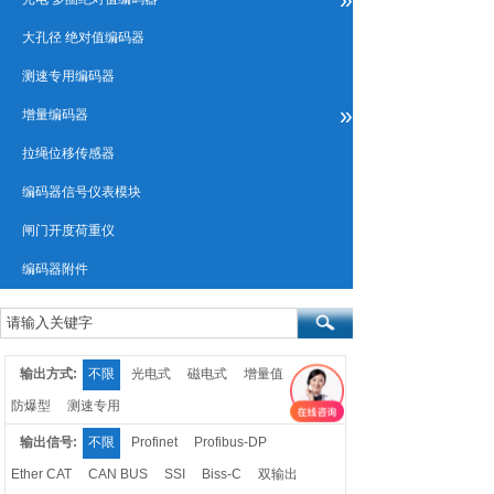
大孔径 绝对值编码器
测速专用编码器
»
增量编码器
拉绳位移传感器
编码器信号仪表模块
闸门开度荷重仪
编码器附件
输出方式:
不限
光电式
磁电式
增量值
防爆型
测速专用
输出信号:
不限
Profinet
Profibus-DP
Ether CAT
CAN BUS
SSI
Biss-C
双输出