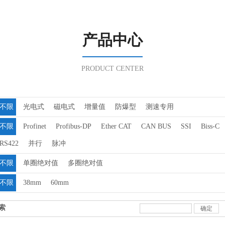
产品中心
PRODUCT CENTER
不限
光电式
磁电式
增量值
防爆型
测速专用
不限
Profinet
Profibus-DP
Ether CAT
CAN BUS
SSI
Biss-C
RS422
并行
脉冲
不限
单圈绝对值
多圈绝对值
不限
38mm
60mm
索
确定