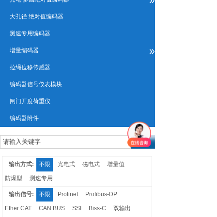
大孔径 绝对值编码器
测速专用编码器
»
增量编码器
拉绳位移传感器
编码器信号仪表模块
闸门开度荷重仪
编码器附件
输出方式:
不限
光电式
磁电式
增量值
防爆型
测速专用
输出信号:
不限
Profinet
Profibus-DP
Ether CAT
CAN BUS
SSI
Biss-C
双输出