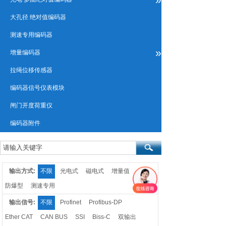
大孔径 绝对值编码器
测速专用编码器
»
增量编码器
拉绳位移传感器
编码器信号仪表模块
闸门开度荷重仪
编码器附件
输出方式:
不限
光电式
磁电式
增量值
防爆型
测速专用
输出信号:
不限
Profinet
Profibus-DP
Ether CAT
CAN BUS
SSI
Biss-C
双输出