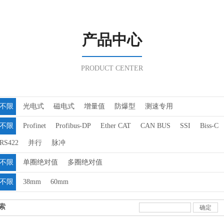
产品中心
PRODUCT CENTER
不限
光电式
磁电式
增量值
防爆型
测速专用
不限
Profinet
Profibus-DP
Ether CAT
CAN BUS
SSI
Biss-C
RS422
并行
脉冲
不限
单圈绝对值
多圈绝对值
不限
38mm
60mm
索
确定