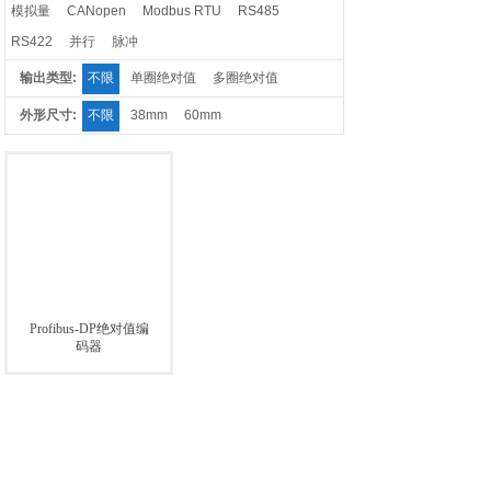
模拟量
CANopen
Modbus RTU
RS485
RS422
并行
脉冲
输出类型:
不限
单圈绝对值
多圈绝对值
外形尺寸:
不限
38mm
60mm
Profibus-DP绝对值编
码器