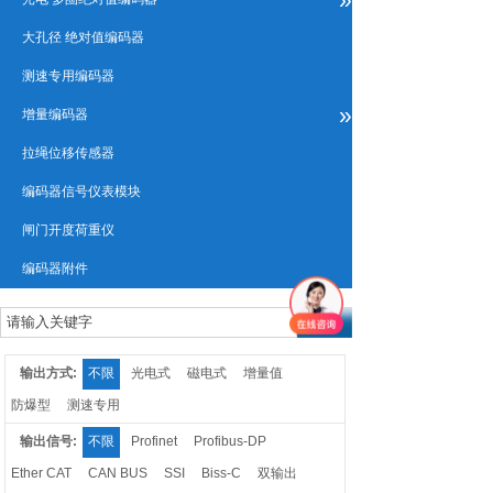
大孔径 绝对值编码器
测速专用编码器
»
增量编码器
拉绳位移传感器
编码器信号仪表模块
闸门开度荷重仪
编码器附件
输出方式:
不限
光电式
磁电式
增量值
防爆型
测速专用
输出信号:
不限
Profinet
Profibus-DP
Ether CAT
CAN BUS
SSI
Biss-C
双输出