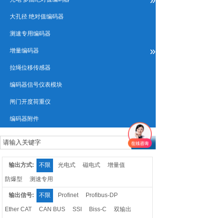
大孔径 绝对值编码器
测速专用编码器
»
增量编码器
拉绳位移传感器
编码器信号仪表模块
闸门开度荷重仪
编码器附件
输出方式:
不限
光电式
磁电式
增量值
防爆型
测速专用
输出信号:
不限
Profinet
Profibus-DP
Ether CAT
CAN BUS
SSI
Biss-C
双输出